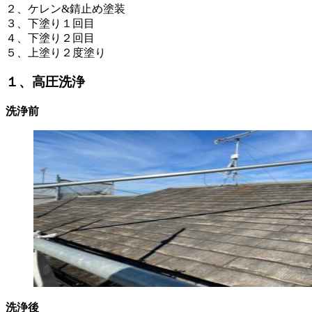
２、ケレン&錆止め塗装
３、下塗り１回目
４、下塗り２回目
５、上塗り２度塗り
１、高圧洗浄
洗浄前
洗浄後