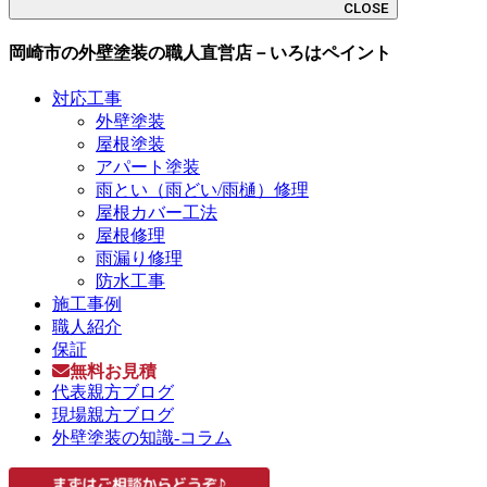
CLOSE
岡崎市の外壁塗装の職人直営店－いろはペイント
対応工事
外壁塗装
屋根塗装
アパート塗装
雨とい（雨どい/雨樋）修理
屋根カバー工法
屋根修理
雨漏り修理
防水工事
施工事例
職人紹介
保証
無料お見積
代表親方ブログ
現場親方ブログ
外壁塗装の知識-コラム