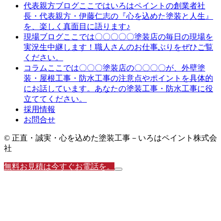
ここではいろはペイントの創業者社
代表親方ブログ
長・代表親方・伊藤仁志の『心を込めた塗装と人生』
を、楽しく真面目に語ります♪
ここでは〇〇〇〇〇塗装店の毎日の現場を
現場ブログ
実況生中継します！職人さんのお仕事ぶりをぜひご覧
ください。
ここでは〇〇〇塗装店の〇〇〇〇が、外壁塗
コラム
装・屋根工事・防水工事の注意点やポイントを具体的
にお話しています。あなたの塗装工事・防水工事に役
立ててください。
採用情報
お問合せ
© 正直・誠実・心を込めた塗装工事－いろはペイント株式会
社
無料お見積は今すぐお電話を。