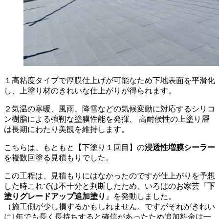
１高粘度タイプで厚膜仕上げが可能なため下地表面を平滑化
し、上塗り材のきれいな仕上がりが得られます。
２気温の寒暖、風雨、降雪などの気候変動に対応するシリコ
ン樹脂による強靭な塗膜性能を発揮、 高耐候性の上塗り層
は長期にわたり美観を維持します。
こちらは、もともと【下塗り１回目】の
浸透性増膜シーラー
を複数回塗る見積もりでした。
この工程は、見積もりにはなかったのですが仕上がりを予想
した時これでは不十分と判断したため、いろはのお家芸『
下
塗りグレードアップ追加塗り
』を発動しました。
（施工側が少し損するかもしれません。ですがそれがきれい
に1年でも長く長持ちすると確信があったため追加料金は一