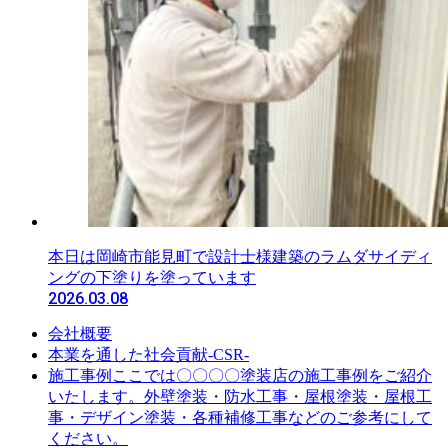
本日は岡崎市能見町で設計士様建築のラムダサイディ
ングの下塗りを塗っています
2026.03.08
会社概要
本業を通した社会貢献-CSR-
ここでは〇〇〇〇塗装店の施工事例をご紹介
施工事例
いたします。外壁塗装・防水工事・屋根塗装・屋根工
事・デザイン塗装・各種補修工事などのご参考にして
ください。