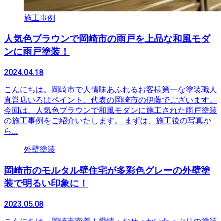
施工事例
人気色ブラウンで岡崎市の雨戸を上品な和風モダ
ンに雨戸塗装！
2024.04.18
こんにちは。岡崎市で人情味あふれるお客様第一な塗装職人
直営店いろはペイント、代表の岡崎市の伊藤でございます。
今回は、人気色ブラウンで和風モダンに施工された雨戸塗装
の施工事例をご紹介いたします。 まずは、施工後の写真か
ら...
外壁塗装
岡崎市のモルタル壁住宅が多彩色グレーの外壁塗
装で明るい印象に！
2023.05.08