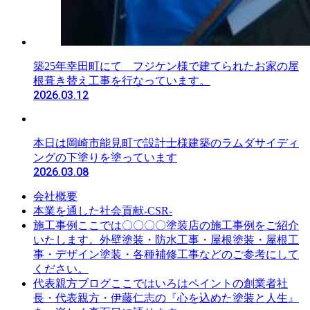
築25年幸田町にて フジケン様で建てられたお家の屋
根葺き替え工事を行なっています。
2026.03.12
本日は岡崎市能見町で設計士様建築のラムダサイディ
ングの下塗りを塗っています
2026.03.08
会社概要
本業を通した社会貢献-CSR-
ここでは〇〇〇〇塗装店の施工事例をご紹介
施工事例
いたします。外壁塗装・防水工事・屋根塗装・屋根工
事・デザイン塗装・各種補修工事などのご参考にして
ください。
ここではいろはペイントの創業者社
代表親方ブログ
長・代表親方・伊藤仁志の『心を込めた塗装と人生』