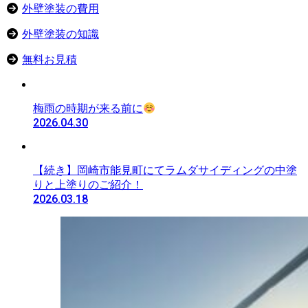
外壁塗装の費用
外壁塗装の知識
無料お見積
梅雨の時期が来る前に
2026.04.30
【続き】岡崎市能見町にてラムダサイディングの中塗
りと上塗りのご紹介！
2026.03.18