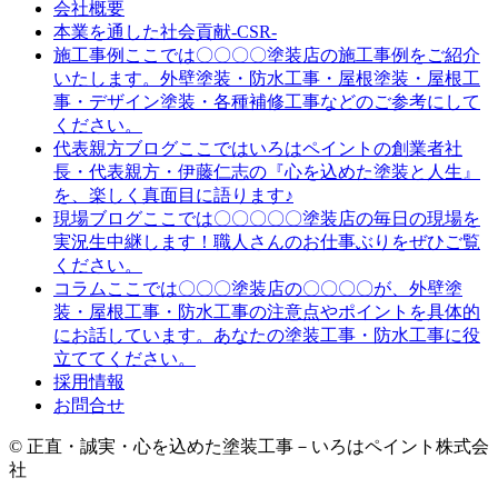
会社概要
本業を通した社会貢献-CSR-
ここでは〇〇〇〇塗装店の施工事例をご紹介
施工事例
いたします。外壁塗装・防水工事・屋根塗装・屋根工
事・デザイン塗装・各種補修工事などのご参考にして
ください。
ここではいろはペイントの創業者社
代表親方ブログ
長・代表親方・伊藤仁志の『心を込めた塗装と人生』
を、楽しく真面目に語ります♪
ここでは〇〇〇〇〇塗装店の毎日の現場を
現場ブログ
実況生中継します！職人さんのお仕事ぶりをぜひご覧
ください。
ここでは〇〇〇塗装店の〇〇〇〇が、外壁塗
コラム
装・屋根工事・防水工事の注意点やポイントを具体的
にお話しています。あなたの塗装工事・防水工事に役
立ててください。
採用情報
お問合せ
© 正直・誠実・心を込めた塗装工事－いろはペイント株式会
社