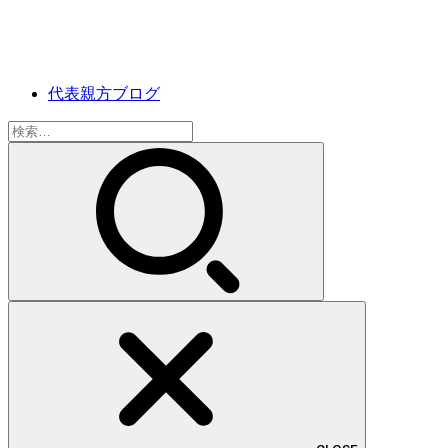
代表親方ブログ
検
索: