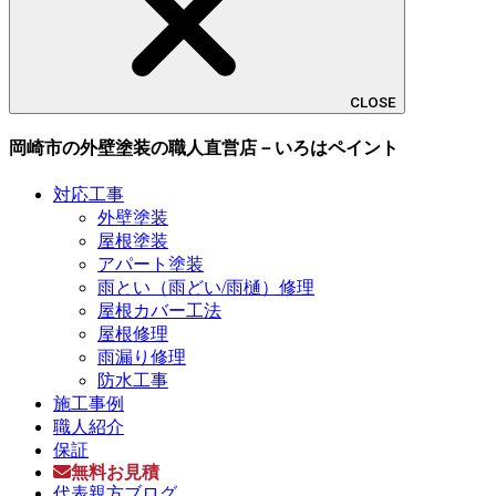
CLOSE
岡崎市の外壁塗装の職人直営店－いろはペイント
対応工事
外壁塗装
屋根塗装
アパート塗装
雨とい（雨どい/雨樋）修理
屋根カバー工法
屋根修理
雨漏り修理
防水工事
施工事例
職人紹介
保証
無料お見積
代表親方ブログ