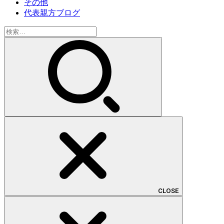
その他
代表親方ブログ
検
索:
CLOSE