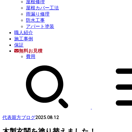
屋根修理
屋根カバー工法
雨漏り修理
防水工事
アパート塗装
職人紹介
施工事例
保証
無料お見積
費用
2025.08.12
代表親方ブログ
木製玄関を塗り替えました！