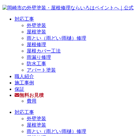
対応工事
外壁塗装
屋根塗装
雨とい（雨どい/雨樋）修理
屋根修理
屋根カバー工法
雨漏り修理
防水工事
アパート塗装
職人紹介
施工事例
保証
無料お見積
費用
対応工事
外壁塗装
屋根塗装
雨とい（雨どい/雨樋）修理