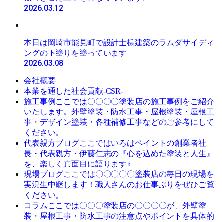
2026.03.12
本日は岡崎市能見町で設計士様建築のラムダサイディ
ングの下塗りを塗っています
2026.03.08
会社概要
本業を通した社会貢献-CSR-
ここでは〇〇〇〇塗装店の施工事例をご紹介
施工事例
いたします。外壁塗装・防水工事・屋根塗装・屋根工
事・デザイン塗装・各種補修工事などのご参考にして
ください。
ここではいろはペイントの創業者社
代表親方ブログ
長・代表親方・伊藤仁志の『心を込めた塗装と人生』
を、楽しく真面目に語ります♪
ここでは〇〇〇〇〇塗装店の毎日の現場を
現場ブログ
実況生中継します！職人さんのお仕事ぶりをぜひご覧
ください。
ここでは〇〇〇塗装店の〇〇〇〇が、外壁塗
コラム
装・屋根工事・防水工事の注意点やポイントを具体的