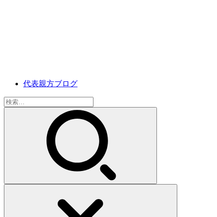
代表親方ブログ
検
索: