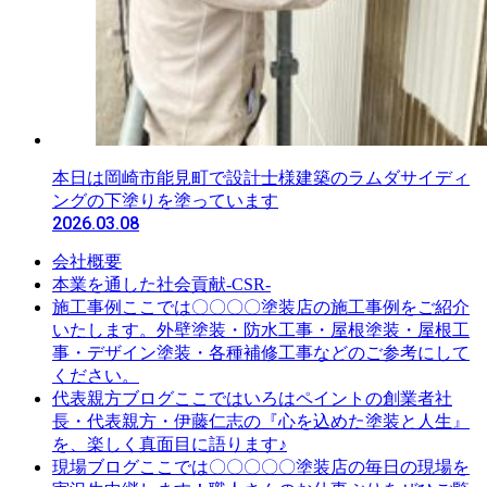
本日は岡崎市能見町で設計士様建築のラムダサイディ
ングの下塗りを塗っています
2026.03.08
会社概要
本業を通した社会貢献-CSR-
ここでは〇〇〇〇塗装店の施工事例をご紹介
施工事例
いたします。外壁塗装・防水工事・屋根塗装・屋根工
事・デザイン塗装・各種補修工事などのご参考にして
ください。
ここではいろはペイントの創業者社
代表親方ブログ
長・代表親方・伊藤仁志の『心を込めた塗装と人生』
を、楽しく真面目に語ります♪
ここでは〇〇〇〇〇塗装店の毎日の現場を
現場ブログ